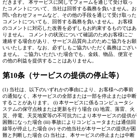
だきます。 本サービスに関してフォームを通じて受け取っ
たコメントについて、当社は回答する義務を負いません。お
問い合わせフォームなど、その他の手段を通じて受け取った
コメントについても、回答する義務を負いません。 お客様
のコメントに対応した改善を必ずしもお約束するものではあ
りません。 コメントの状況について確認のためお客様にご
連絡する場合があり、サービス品質向上のためご協力をお願
いいたします。なお、必ずしもご協力いただく義務はござい
ません。 ご協力いただいた場合でも、金銭、物品、便宜そ
の他の利益を提供することはありません。
第10条（サービスの提供の停止等）
(1) 当社は、以下のいずれかの事由により、お客様への事前
の通知なく、本サービスの全部または一部を停止または中断
することがあります。 (i) 本サービスに係るコンピュータシ
ステムの保守点検または更新を行う場合 (ii) 地震、落雷、火
災、停電、天災地変等の不可抗力により本サービスの提供が
困難になった場合 (iii) 事故によりコンピュータまたは通信回
線等が停止した場合 (iv) その他当社が本サービスの提供が困
難と判断した場合 (2) 当社は、本サービスの停止または中断