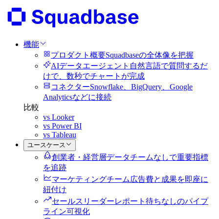
機能
プロダクト概要
Squadbaseの全体像を把握
AIデータエージェント
自然言語で質問するだ
けで、数秒でチャートが完成
コネクター
Snowflake、BigQuery、Google
Analyticsなどに接続
比較
vs Looker
vs Power BI
vs Tableau
ユースケース
創業者・経営層
データチームなしで重要指標
を追跡
マーケティングチーム
広告費と成果を即座に
紐付け
セールスリーダー
レポート待ちなしのパイプ
ライン可視化