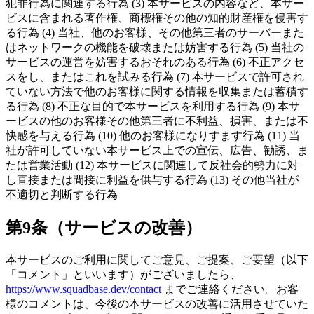
犯罪行為に関連する行為 (3) 本サービスの内容など、本サー
ビスに含まれる著作権、商標権その他の知的財産権を侵害す
る行為 (4) 当社、他のお客様、その他第三者のサーバーまた
はネットワークの機能を破壊または妨害する行為 (5) 当社の
サービスの運営を妨害するおそれのある行為 (6) 不正アクセ
スをし、またはこれを試みる行為 (7) 本サービスで許可され
ていない方法で他のお客様に関する情報を収集または蓄積す
る行為 (8) 不正な目的で本サービスを利用する行為 (9) 本サ
ービスの他のお客様その他第三者に不利益、損害、または不
快感を与える行為 (10) 他のお客様になりすます行為 (11) 当
社が許可していない本サービス上での宣伝、広告、勧誘、ま
たは営業活動 (12) 本サービスに関連して反社会的勢力に対
し直接または間接に利益を供与する行為 (13) その他当社が
不適切と判断する行為
第9条（サービスの改善）
本サービスのご利用に関してご意見、ご提案、ご要望（以下
「コメント」といいます）がございましたら、
https://www.squadbase.dev/contact
までご連絡ください。お客
様のコメントは、今後の本サービスの改善に活用させていた