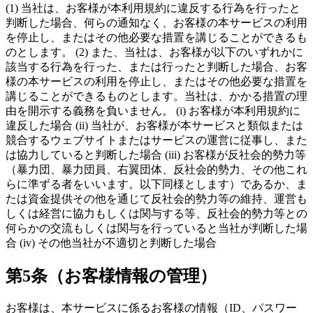
(1) 当社は、お客様が本利用規約に違反する行為を行ったと
判断した場合、何らの通知なく、お客様の本サービスの利用
を停止し、またはその他必要な措置を講じることができるも
のとします。 (2) また、当社は、お客様が以下のいずれかに
該当する行為を行った、または行ったと判断した場合、お客
様の本サービスの利用を停止し、またはその他必要な措置を
講じることができるものとします。当社は、かかる措置の理
由を開示する義務を負いません。 (i) お客様が本利用規約に
違反した場合 (ii) 当社が、お客様が本サービスと類似または
競合するウェブサイトまたはサービスの運営に従事し、また
は協力していると判断した場合 (iii) お客様が反社会的勢力等
（暴力団、暴力団員、右翼団体、反社会的勢力、その他これ
らに準ずる者をいいます。以下同様とします）であるか、ま
たは資金提供その他を通じて反社会的勢力等の維持、運営も
しくは経営に協力もしくは関与する等、反社会的勢力等との
何らかの交流もしくは関与を行っていると当社が判断した場
合 (iv) その他当社が不適切と判断した場合
第5条（お客様情報の管理）
お客様は、本サービスに係るお客様の情報（ID、パスワー