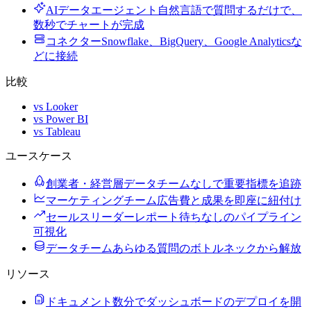
AIデータエージェント
自然言語で質問するだけで、
数秒でチャートが完成
コネクター
Snowflake、BigQuery、Google Analyticsな
どに接続
比較
vs Looker
vs Power BI
vs Tableau
ユースケース
創業者・経営層
データチームなしで重要指標を追跡
マーケティングチーム
広告費と成果を即座に紐付け
セールスリーダー
レポート待ちなしのパイプライン
可視化
データチーム
あらゆる質問のボトルネックから解放
リソース
ドキュメント
数分でダッシュボードのデプロイを開