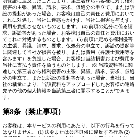
明保証に違反したことにより、第三者からお客様に対し権利
侵害の主張、異議、請求、要求、仮処分の申立て、または訴
訟の提起があった場合、お客様は自己の責任と費用において
これに対処し、当社に迷惑をかけず、当社に損害を与えず、
費用を負担させないものとします。 (4) 前項の処分に係る請
求、訴訟等があった場合、お客様は自己の責任と費用におい
てこれに対処するものとします。 (5) 前項に定める権利侵害
の主張、異議、請求、要求、仮処分の申立て、訴訟の提起等
に関連して当社が損害を被り、または費用（弁護士費用等を
含みます）を負担した場合、お客様は当該損害および費用を
当社に支払う責任を負うものとします。 (6) 当該資料等に関
連して第三者から権利侵害の主張、異議、請求、要求、仮処
分の申立て、または訴訟の提起等があった場合、当社は、当
社の裁量により、当該資料をアップロードしたお客様の連絡
先その他の個人情報を当該第三者に開示することができま
す。
第8条（禁止事項）
お客様は、本サービスの利用にあたり、以下の行為を行って
はなりません。 (1) 法令または公序良俗に違反する行為 (2)