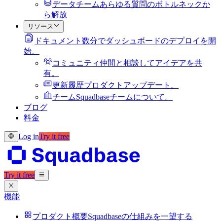
データチーム
あらゆる質問のボトルネックか
ら解放
リソース
ドキュメント
数分でダッシュボードのデプロイを開
始。
コミュニティ
仲間と相談してアイデアを共
有。
更新履歴
プロダクトアップデート。
チーム
Squadbaseチームについて。
ブログ
料金
Log in
Try it free
Try it free
機能
プロダクト概要
Squadbaseの仕組みを一望する