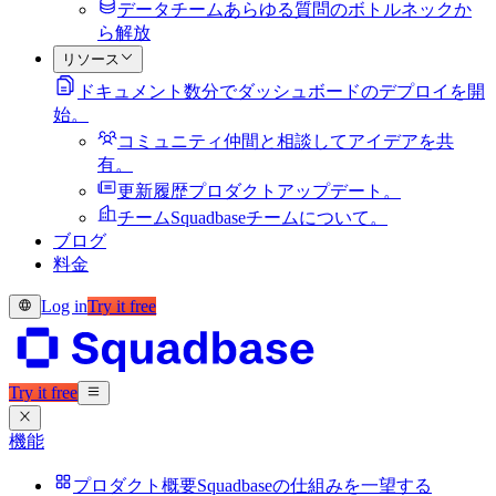
データチーム
あらゆる質問のボトルネックか
ら解放
リソース
ドキュメント
数分でダッシュボードのデプロイを開
始。
コミュニティ
仲間と相談してアイデアを共
有。
更新履歴
プロダクトアップデート。
チーム
Squadbaseチームについて。
ブログ
料金
Log in
Try it free
Try it free
機能
プロダクト概要
Squadbaseの仕組みを一望する