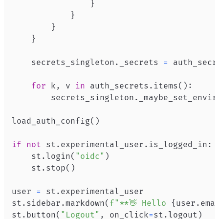
}
}
}
}
    secrets_singleton
.
_secrets 
=
for
 k
,
 v 
in
 auth_secrets
.
items
(
)
:
        secrets_singleton
.
_maybe_set_envir
load_auth_config
(
)
if
not
 st
.
experimental_user
.
is_logged_in
:
    st
.
login
(
"oidc"
)
    st
.
stop
(
)
user 
=
 st
.
st
.
sidebar
.
markdown
(
f"**👋 Hello 
{
user
.
ema
st
.
button
(
"Logout"
,
 on_click
=
st
.
logout
)