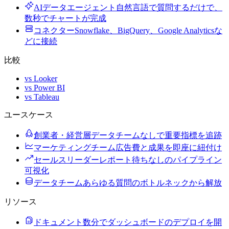
AIデータエージェント
自然言語で質問するだけで、
数秒でチャートが完成
コネクター
Snowflake、BigQuery、Google Analyticsな
どに接続
比較
vs Looker
vs Power BI
vs Tableau
ユースケース
創業者・経営層
データチームなしで重要指標を追跡
マーケティングチーム
広告費と成果を即座に紐付け
セールスリーダー
レポート待ちなしのパイプライン
可視化
データチーム
あらゆる質問のボトルネックから解放
リソース
ドキュメント
数分でダッシュボードのデプロイを開