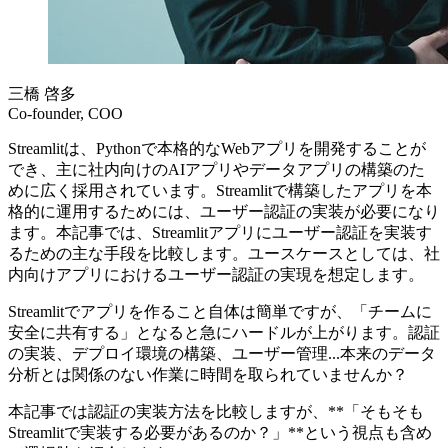
三橋 啓多
Co-founder, COO
Streamlitは、Pythonで本格的なWebアプリを開発することが
でき、主に社内向けのAIアプリやデータアプリの構築のた
めに広く採用されています。Streamlitで構築したアプリを本
格的に運用するためには、ユーザー認証の実装が必要になり
ます。本記事では、Streamlitアプリにユーザー認証を実装す
るための主な手段を比較します。ユースケースとしては、社
内向けアプリにおけるユーザー認証の実現を想定します。
Streamlitでアプリを作ること自体は簡単ですが、「チームに
安全に共有する」となると急にハードルが上がります。認証
の実装、デプロイ環境の構築、ユーザー管理...本来のデータ
分析とは関係のない作業に時間を取られていませんか？
本記事では認証の実装方法を比較しますが、**「そもそも
Streamlitで実装する必要があるのか？」**という視点も含め