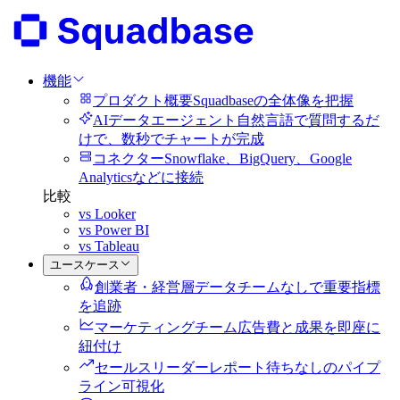
機能
プロダクト概要
Squadbaseの全体像を把握
AIデータエージェント
自然言語で質問するだ
けで、数秒でチャートが完成
コネクター
Snowflake、BigQuery、Google
Analyticsなどに接続
比較
vs Looker
vs Power BI
vs Tableau
ユースケース
創業者・経営層
データチームなしで重要指標
を追跡
マーケティングチーム
広告費と成果を即座に
紐付け
セールスリーダー
レポート待ちなしのパイプ
ライン可視化