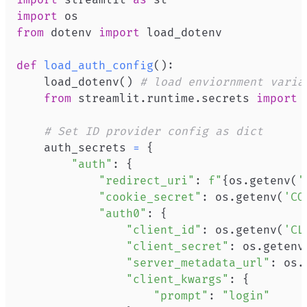
import
from
 dotenv 
import
def
load_auth_config
(
)
:
    load_dotenv
(
)
# load enviornment varia
from
 streamlit
.
runtime
.
secrets 
import
# Set ID provider config as dict
    auth_secrets 
=
{
"auth"
:
{
"redirect_uri"
:
f"
{
os
.
getenv
(
'
"cookie_secret"
:
 os
.
getenv
(
'CO
"auth0"
:
{
"client_id"
:
 os
.
getenv
(
'CL
"client_secret"
:
 os
.
getenv
"server_metadata_url"
:
 os
.
"client_kwargs"
:
{
"prompt"
:
"login"