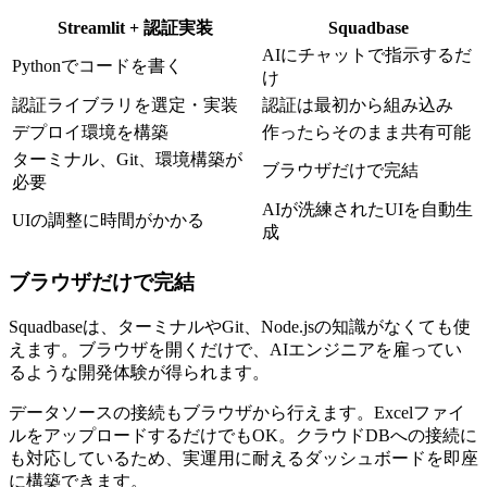
Streamlit + 認証実装
Squadbase
AIにチャットで指示するだ
Pythonでコードを書く
け
認証ライブラリを選定・実装
認証は最初から組み込み
デプロイ環境を構築
作ったらそのまま共有可能
ターミナル、Git、環境構築が
ブラウザだけで完結
必要
AIが洗練されたUIを自動生
UIの調整に時間がかかる
成
ブラウザだけで完結
Squadbaseは、ターミナルやGit、Node.jsの知識がなくても使
えます。ブラウザを開くだけで、AIエンジニアを雇ってい
るような開発体験が得られます。
データソースの接続もブラウザから行えます。Excelファイ
ルをアップロードするだけでもOK。クラウドDBへの接続に
も対応しているため、実運用に耐えるダッシュボードを即座
に構築できます。