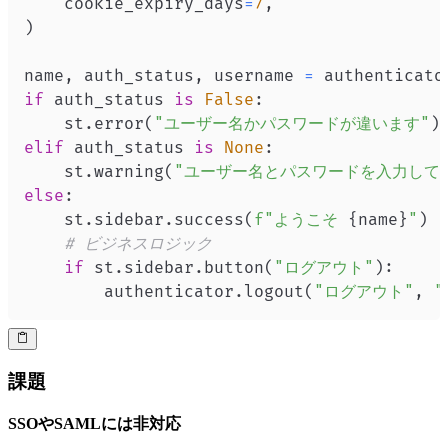
    cookie_expiry_days
=
7
,
)
name
,
 auth_status
,
 username 
=
 authenticato
if
 auth_status 
is
False
:
    st
.
error
(
"ユーザー名かパスワードが違います"
)
elif
 auth_status 
is
None
:
    st
.
warning
(
"ユーザー名とパスワードを入力して
else
:
    st
.
sidebar
.
success
(
f"ようこそ 
{
name
}
"
)
# ビジネスロジック
if
 st
.
sidebar
.
button
(
"ログアウト"
)
:
        authenticator
.
logout
(
"ログアウト"
,
"
課題
SSOやSAMLには非対応