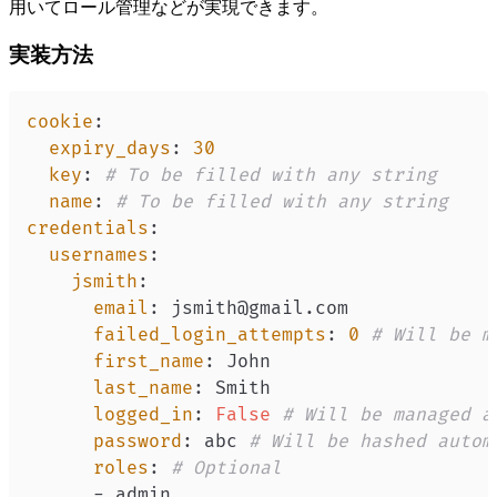
用いてロール管理などが実現できます。
実装方法
cookie
:
expiry_days
:
30
key
:
# To be filled with any string
name
:
# To be filled with any string
credentials
:
usernames
:
jsmith
:
email
:
failed_login_attempts
:
0
# Will be m
first_name
:
last_name
:
logged_in
:
False
# Will be managed a
password
:
 abc 
# Will be hashed autom
roles
:
# Optional
-