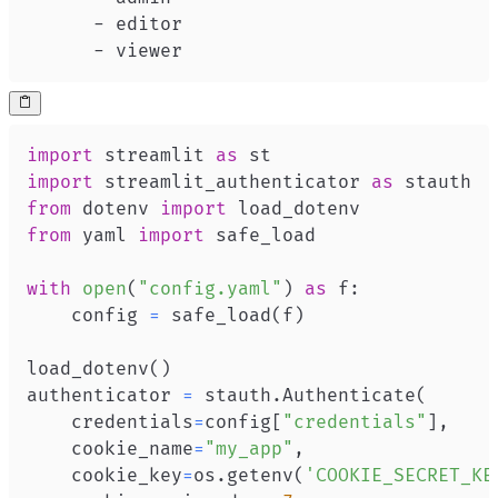
-
-
 viewer
import
 streamlit 
as
import
 streamlit_authenticator 
as
from
 dotenv 
import
from
 yaml 
import
with
open
(
"config.yaml"
)
as
 f
:
    config 
=
 safe_load
(
f
)
load_dotenv
(
)
authenticator 
=
 stauth
.
Authenticate
(
    credentials
=
config
[
"credentials"
]
,
    cookie_name
=
"my_app"
,
    cookie_key
=
os
.
getenv
(
'COOKIE_SECRET_KE