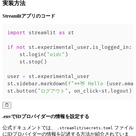
実装方法
Streamlitアプリのコード
import
 streamlit 
as
if
not
 st
.
experimental_user
.
is_logged_in
:
    st
.
login
(
"oidc"
)
    st
.
stop
(
)
user 
=
 st
.
st
.
sidebar
.
markdown
(
f"**👋 Hello 
{
user
.
ema
st
.
button
(
"ログアウト"
,
 on_click
=
st
.
logout
)
.envでIDプロバイダーの情報を設定する
公式ドキュメントでは、
ファイル
.streamlit/secrets.toml
にIDプロバイダーの情報を記述する方法が紹介されていま